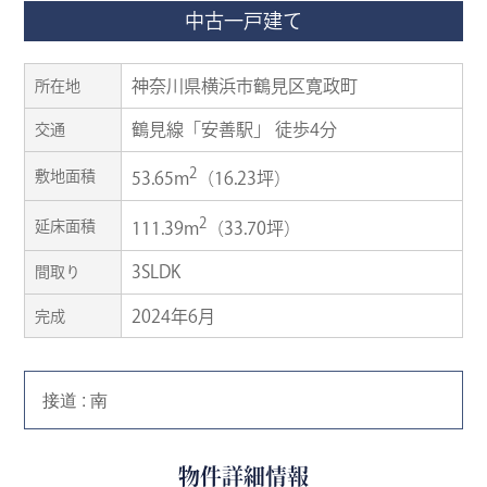
中古一戸建て
神奈川県横浜市鶴見区寛政町
所在地
鶴見線「安善駅」 徒歩4分
交通
2
敷地面積
53.65m
（16.23坪）
2
延床面積
111.39m
（33.70坪）
3SLDK
間取り
2024年6月
完成
接道 : 南
物件詳細情報