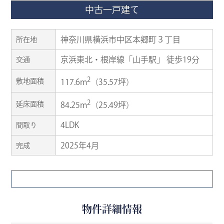
中古一戸建て
神奈川県横浜市中区本郷町３丁目
所在地
京浜東北・根岸線「山手駅」 徒歩19分
交通
2
敷地面積
117.6m
（35.57坪）
2
延床面積
84.25m
（25.49坪）
4LDK
間取り
2025年4月
完成
物件詳細情報