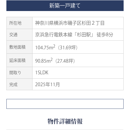
新築一戸建て
神奈川県横浜市磯子区杉田２丁目
所在地
京浜急行電鉄本線「杉田駅」 徒歩8分
交通
2
敷地面積
104.75m
（31.69坪）
2
延床面積
90.85m
（27.48坪）
1SLDK
間取り
2025年11月
完成
物件詳細情報