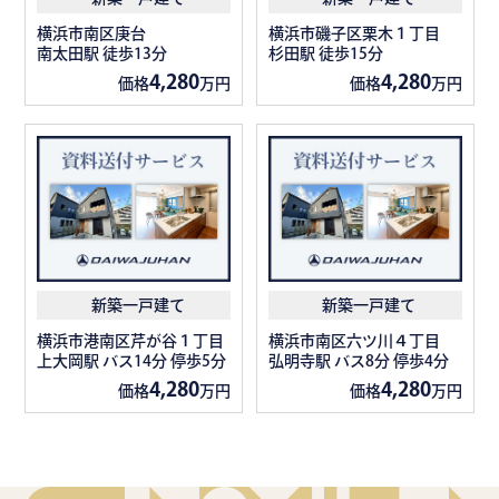
横浜市南区庚台
横浜市磯子区栗木１丁目
南太田駅 徒歩13分
杉田駅 徒歩15分
4,280
4,280
価格
万円
価格
万円
新築一戸建て
新築一戸建て
横浜市港南区芹が谷１丁目
横浜市南区六ツ川４丁目
上大岡駅 バス14分 停歩5分
弘明寺駅 バス8分 停歩4分
4,280
4,280
価格
万円
価格
万円