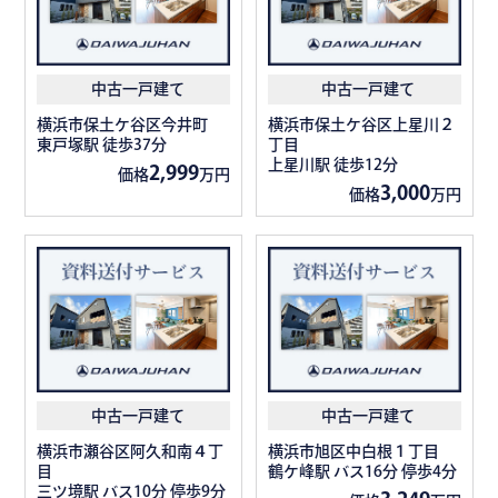
中古一戸建て
中古一戸建て
横浜市保土ケ谷区今井町
横浜市保土ケ谷区上星川２
東戸塚駅 徒歩37分
丁目
上星川駅 徒歩12分
2,999
価格
万円
3,000
価格
万円
中古一戸建て
中古一戸建て
横浜市瀬谷区阿久和南４丁
横浜市旭区中白根１丁目
目
鶴ケ峰駅 バス16分 停歩4分
三ツ境駅 バス10分 停歩9分