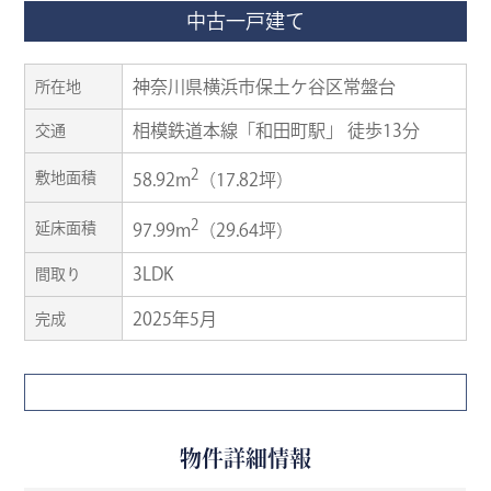
中古一戸建て
神奈川県横浜市保土ケ谷区常盤台
所在地
相模鉄道本線「和田町駅」 徒歩13分
交通
2
敷地面積
58.92m
（17.82坪）
2
延床面積
97.99m
（29.64坪）
3LDK
間取り
2025年5月
完成
物件詳細情報