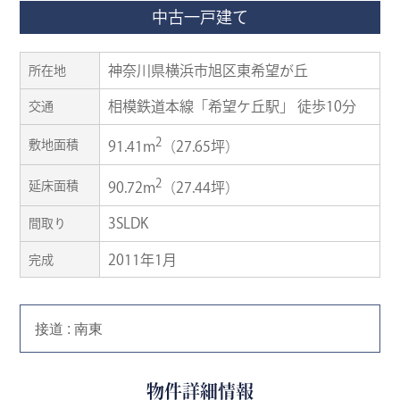
中古一戸建て
神奈川県横浜市旭区東希望が丘
所在地
相模鉄道本線「希望ケ丘駅」 徒歩10分
交通
2
敷地面積
91.41m
（27.65坪）
2
延床面積
90.72m
（27.44坪）
3SLDK
間取り
2011年1月
完成
接道 : 南東
物件詳細情報