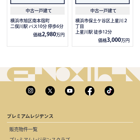
中古一戸建て
中古一戸建て
横浜市旭区南本宿町
横浜市保土ケ谷区上星川２
二俣川駅 バス10分 停歩6分
丁目
上星川駅 徒歩12分
2,980
価格
万円
3,000
価格
万円
プレミアムレジデンス
販売物件一覧
プレミアムレジデンスクラブ