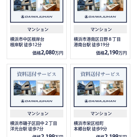
マンション
マンション
横浜市中区根岸台
横浜市港南区日野８丁目
根岸駅 徒歩12分
港南台駅 徒歩19分
2,080
2,190
価格
万円
価格
万円
マンション
マンション
横浜市磯子区田中２丁目
横浜市栄区桂町
洋光台駅 徒歩7分
本郷台駅 徒歩9分
2,199
2,199
価格
万円
価格
万円