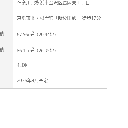
神奈川県横浜市金沢区富岡東１丁目
京浜東北・根岸線「新杉田駅」 徒歩17分
2
積
67.56m
（20.44坪）
2
積
86.11m
（26.05坪）
4LDK
2026年4月予定