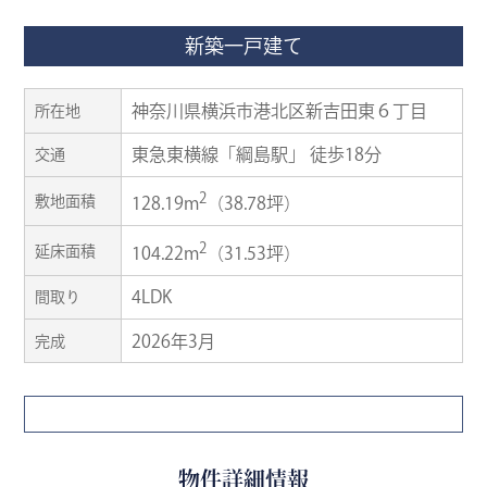
新築一戸建て
神奈川県横浜市港北区新吉田東６丁目
所在地
東急東横線「綱島駅」 徒歩18分
交通
2
敷地面積
128.19m
（38.78坪）
2
延床面積
104.22m
（31.53坪）
4LDK
間取り
2026年3月
完成
物件詳細情報