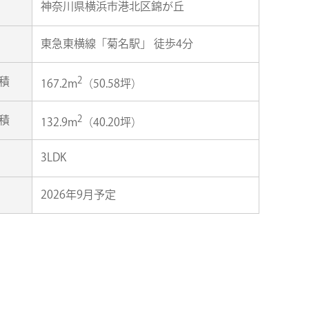
神奈川県横浜市港北区錦が丘
東急東横線「菊名駅」 徒歩4分
2
積
167.2m
（50.58坪）
2
積
132.9m
（40.20坪）
3LDK
2026年9月予定