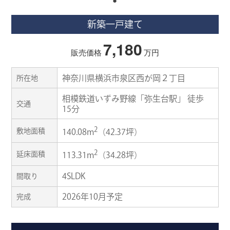
新築一戸建て
7,180
販売価格
万円
神奈川県横浜市泉区西が岡２丁目
所在地
相模鉄道いずみ野線「弥生台駅」 徒歩
交通
15分
2
敷地面積
140.08m
（42.37坪）
2
延床面積
113.31m
（34.28坪）
4SLDK
間取り
2026年10月予定
完成