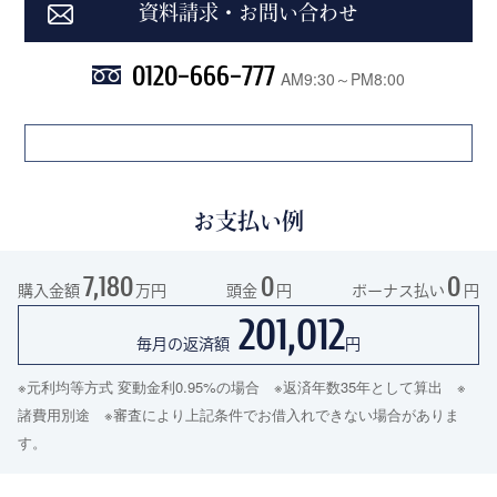
資料請求・お問い合わせ
0120-666-777
AM9:30～PM8:00
お支払い例
7,180
0
0
購入金額
万円
頭金
円
ボーナス払い
円
201,012
毎月の返済額
円
※元利均等方式 変動金利0.95%の場合 ※返済年数35年として算出 ※
諸費用別途 ※審査により上記条件でお借入れできない場合がありま
す。