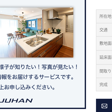
所在地
交通
敷地面
延床面
間取り
完成