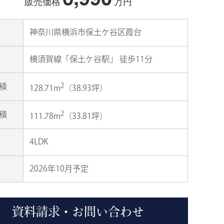
販売価格
万円
神奈川県横浜市保土ケ谷区霞台
横須賀線「保土ケ谷駅」 徒歩11分
2
積
128.71m
（38.93坪）
2
積
111.78m
（33.81坪）
4LDK
2026年10月予定
資料請求・お問い合わせ