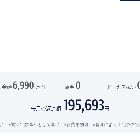
6,990
0
入金額
万円
頭金
円
ボーナス払い
195,693
毎月の返済額
円
の場合 ※返済年数35年として算出 ※諸費用別途 ※審査により上記条