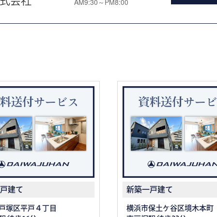
式会社
AM9:30～PM8:00
戸建て
新築一戸建て
戸塚区平戸４丁目
横浜市保土ケ谷区境木本町