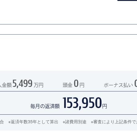
5,499
0
入金額
万円
頭金
円
ボーナス払い
153,950
毎月の返済額
円
の場合 ※返済年数35年として算出 ※諸費用別途 ※審査により上記条