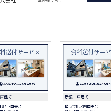
式会社
AM9:30～PM8:00
戸建て
新築一戸建て
旭区四季美台
横浜市旭区四季美台