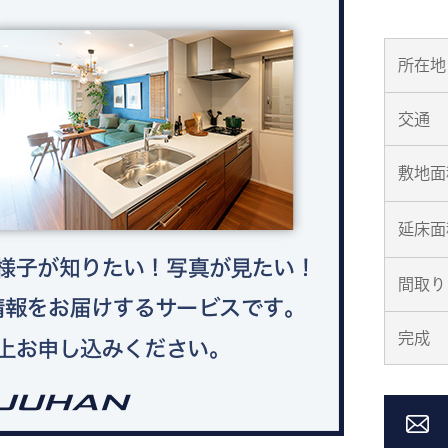
所在地
交通
敷地面
延床面
間取り
完成