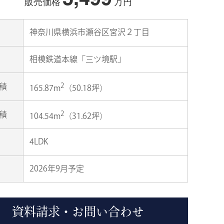
販売価格
万円
神奈川県横浜市瀬谷区宮沢２丁目
相模鉄道本線「三ツ境駅」
2
積
165.87m
（50.18坪）
2
積
104.54m
（31.62坪）
4LDK
2026年9月予定
資料請求・お問い合わせ