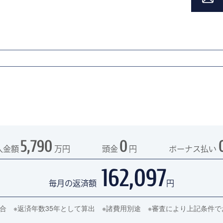
5,790
0
入金額
万円
頭金
円
ボーナス払い
162,097
毎月の返済額
円
の場合 ※返済年数35年として算出 ※諸費用別途 ※審査により上記条