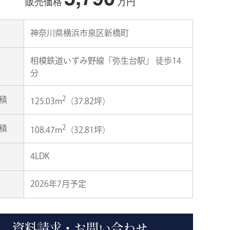
販売価格
万円
神奈川県横浜市泉区新橋町
相模鉄道いずみ野線「弥生台駅」 徒歩14
分
2
積
125.03m
（37.82坪）
2
積
108.47m
（32.81坪）
4LDK
2026年7月予定
資料請求・お問い合わせ