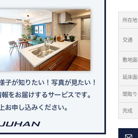
所在地
交通
敷地面
延床面
間取り
完成