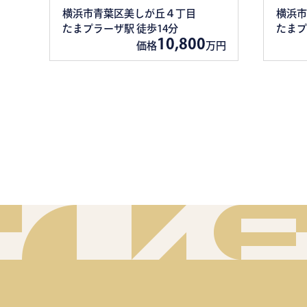
横浜市青葉区美しが丘４丁目
横浜市
たまプラーザ駅 徒歩14分
たまプ
10,800
価格
万円