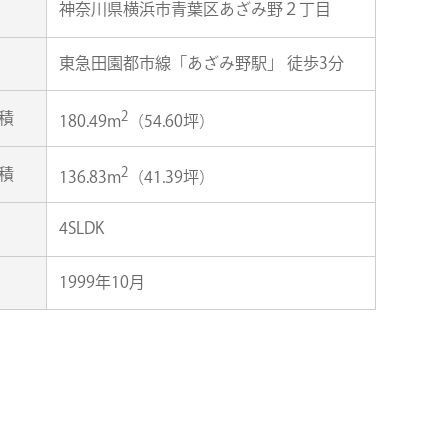
神奈川県横浜市青葉区あざみ野２丁目
東急田園都市線「あざみ野駅」 徒歩3分
2
積
180.49m
（54.60坪）
2
積
136.83m
（41.39坪）
4SLDK
1999年10月