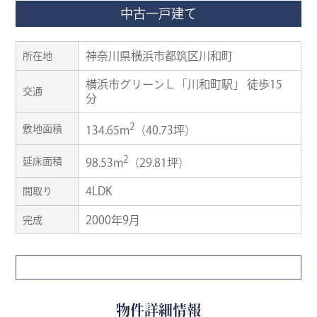
中古一戸建て
神奈川県横浜市都筑区川和町
所在地
横浜市グリーンＬ「川和町駅」 徒歩15
交通
分
2
敷地面積
134.65m
（40.73坪）
2
延床面積
98.53m
（29.81坪）
4LDK
間取り
2000年9月
完成
物件詳細情報