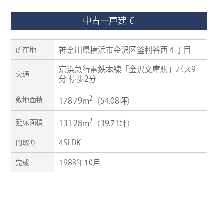
中古一戸建て
神奈川県横浜市金沢区釜利谷西４丁目
所在地
京浜急行電鉄本線「金沢文庫駅」バス9
交通
分 停歩2分
2
敷地面積
178.79m
（54.08坪）
2
延床面積
131.28m
（39.71坪）
4SLDK
間取り
1988年10月
完成