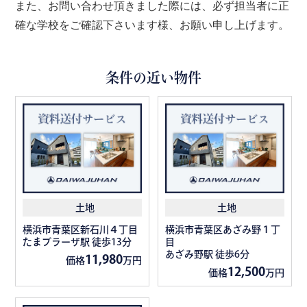
また、お問い合わせ頂きました際には、必ず担当者に正
確な学校をご確認下さいます様、お願い申し上げます。
条件の近い物件
土地
土地
横浜市青葉区新石川４丁目
横浜市青葉区あざみ野１丁
たまプラーザ駅 徒歩13分
目
あざみ野駅 徒歩6分
11,980
価格
万円
12,500
価格
万円