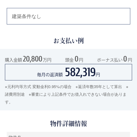
建築条件なし
お支払い例
20,800
0
0
購入金額
万円
頭金
円
ボーナス払い
円
582,319
毎月の返済額
円
※元利均等方式 変動金利0.95%の場合 ※返済年数35年として算出 ※
諸費用別途 ※審査により上記条件でお借入れできない場合がありま
す。
物件詳細情報