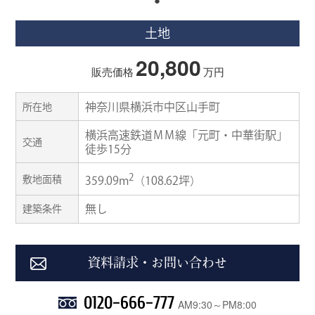
土地
20,800
販売価格
万円
神奈川県横浜市中区山手町
所在地
横浜高速鉄道ＭＭ線「元町・中華街駅」
交通
徒歩15分
2
敷地面積
359.09m
（108.62坪）
無し
建築条件
資料請求・お問い合わせ
0120-666-777
AM9:30～PM8:00