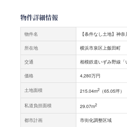
物件詳細情報
物件名
【条件なし土地】神奈
所在地
横浜市泉区上飯田町
交通
相模鉄道いずみ野線「い
価格
4,280万円
土地面積
2
215.04m
（65.05坪）
私道負担面積
2
29.07m
都市計画
市街化調整区域