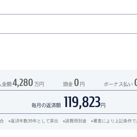
4,280
0
入金額
万円
頭金
円
ボーナス払い
119,823
毎月の返済額
円
の場合 ※返済年数35年として算出 ※諸費用別途 ※審査により上記条