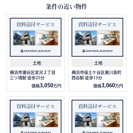
条件の近い物件
土地
土地
横浜市瀬谷区宮沢２丁目
横浜市保土ケ谷区東川島町
三ツ境駅 徒歩25分
西谷駅 徒歩13分
3,050
3,060
価格
万円
価格
万円