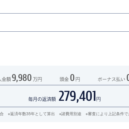
9,980
0
入金額
万円
頭金
円
ボーナス払い
279,401
毎月の返済額
円
の場合 ※返済年数35年として算出 ※諸費用別途 ※審査により上記条