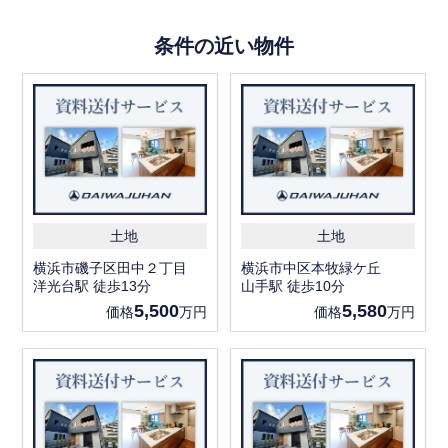
条件の近い物件
土地
土地
横浜市磯子区田中２丁目
横浜市中区本牧緑ケ丘
洋光台駅 徒歩13分
山手駅 徒歩10分
5,500
5,580
価格
万円
価格
万円