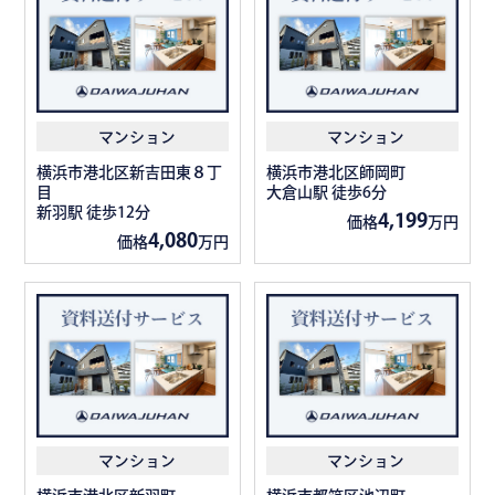
マンション
マンション
横浜市港北区新吉田東８丁
横浜市港北区師岡町
目
大倉山駅 徒歩6分
新羽駅 徒歩12分
4,199
価格
万円
4,080
価格
万円
マンション
マンション