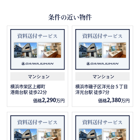
条件の近い物件
マンション
マンション
横浜市栄区上郷町
横浜市磯子区洋光台５丁目
港南台駅 徒歩22分
洋光台駅 徒歩7分
2,290
2,380
価格
万円
価格
万円