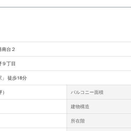
港南台２
野９丁目
」 徒歩18分
0坪）
バルコニー面積
建物構造
所在階