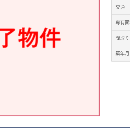
交通
専有面
間取り
築年月