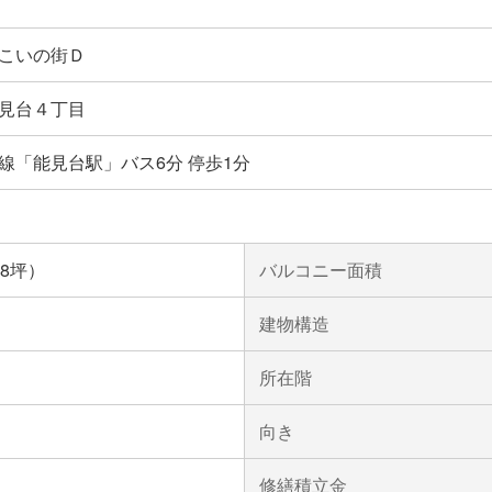
こいの街Ｄ
見台４丁目
線「能見台駅」バス6分 停歩1分
.38坪）
バルコニー面積
建物構造
所在階
向き
修繕積立金