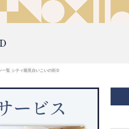
Ｄ
ン一覧
シティ能見台いこいの街Ｄ