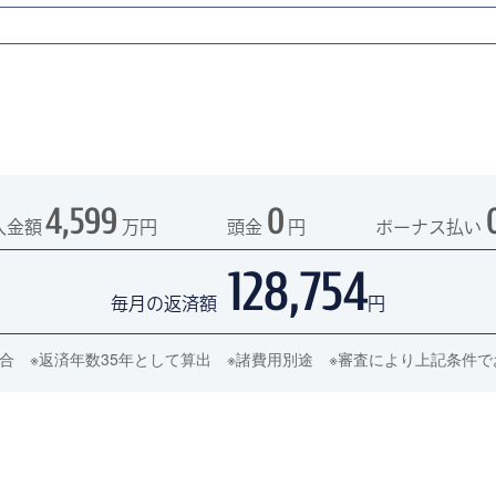
4,599
0
入金額
万円
頭金
円
ボーナス払い
128,754
毎月の返済額
円
の場合 ※返済年数35年として算出 ※諸費用別途 ※審査により上記条