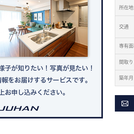
所在地
交通
専有面
間取り
築年月