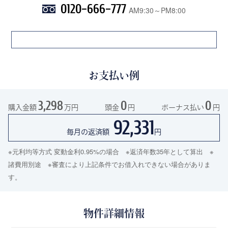
0120-666-777
AM9:30～PM8:00
お支払い例
3,298
0
0
購入金額
万円
頭金
円
ボーナス払い
円
92,331
毎月の返済額
円
※元利均等方式 変動金利0.95%の場合 ※返済年数35年として算出 ※
諸費用別途 ※審査により上記条件でお借入れできない場合がありま
す。
物件詳細情報