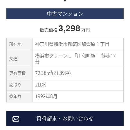
中古マンション
3,298
販売価格
万円
神奈川県横浜市都筑区加賀原１丁目
所在地
横浜市グリーンＬ「川和町駅」 徒歩17
交通
分
72.38m²(21.89坪)
専有面積
2LDK
間取り
1992年8月
築年月
資料請求・お問い合わせ