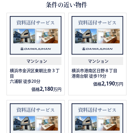
条件の近い物件
マンション
マンション
横浜市金沢区東朝比奈３丁
横浜市港南区日野８丁目
目
港南台駅 徒歩19分
六浦駅 徒歩20分
2,190
価格
万円
2,180
価格
万円