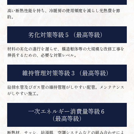
高い断熱性能を持ち、冷暖房の使用頻度を減らし光熱費を節
約。
劣化対策等級５（最高等級）
材料の劣化の進行を遅らせ、構造躯体等の大規模な改修工事を
伸長するための、必要な対策レベル。
維持管理対策等級３（最高等級）
給排水管及びガス管の維持管理がしやすい配管。メンテナンス
がしやすい施工。
一次エネルギー消費量等級６
（最高等級）
断熱材、サッシ、給湯器、空調システムなどの組み合わせによ