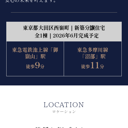
安心の未来を叶えます。
東京都大田区西嶺町｜新築分譲住宅
全1棟｜2026年6月完成予定
東急電鉄池上線「御
東急多摩川線
嶽山」駅
「沼部」駅
9
11
徒歩
分
徒歩
分
LOCATION
ロケーション