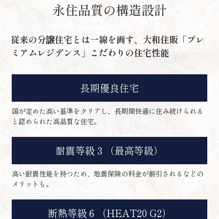
永住品質の構造設計
従来の分譲住宅とは一線を画す、
大和住販「プレ
ミアムレジデンス」こだわりの住宅性能
長期優良住宅
国が定めた高い基準をクリアし、長期間快適に住み続けられる
と認められた高品質な住宅。
耐震等級３（最高等級）
高い耐震性能を持つため、地震保険の料金が割引されるなどの
メリットも。
断熱等級６（HEAT20 G2）