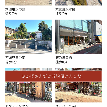
六郷用水の跡
六郷用水の跡
徒歩7分
徒歩7分
西嶺児童公園
藤乃屋書店
徒歩4分
徒歩8分
おかげさまでご成約頂きました。
セブンイレブン
スーパーOzeki