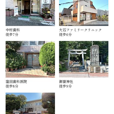
中村歯科
大石ファミリークリニック
徒歩7分
徒歩6分
窪田歯科医院
御嶽神社
徒歩8分
徒歩9分