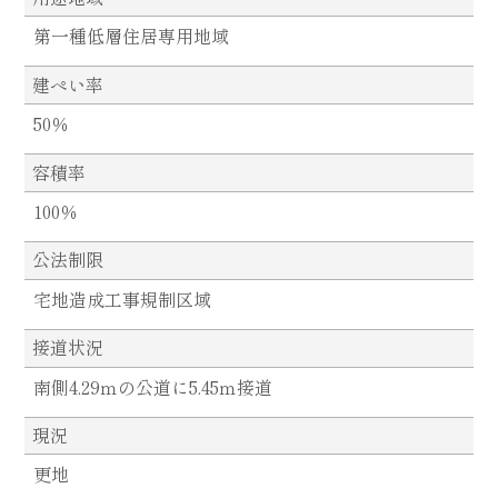
第一種低層住居専用地域
建ぺい率
50％
容積率
100％
公法制限
宅地造成工事規制区域
接道状況
南側4.29ｍの公道に5.45ｍ接道
現況
更地