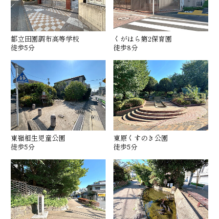
都立田園調布高等学校
くがはら第2保育園
徒歩5分
徒歩8分
東嶺相生児童公園
東原くすのき公園
徒歩5分
徒歩5分