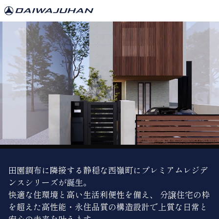
田園調布に隣接する静穏な西嶺町にプレミアムレジデ
ンスシリーズが誕生。
快適な住環境と高い生活利便性を備え、
分譲住宅の枠
を超えた高性能・永住品質の構造設計で上質な日常と