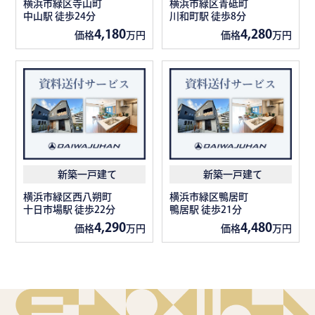
横浜市緑区寺山町
横浜市緑区青砥町
中山駅 徒歩24分
川和町駅 徒歩8分
4,180
4,280
価格
万円
価格
万円
新築一戸建て
新築一戸建て
横浜市緑区西八朔町
横浜市緑区鴨居町
十日市場駅 徒歩22分
鴨居駅 徒歩21分
4,290
4,480
価格
万円
価格
万円