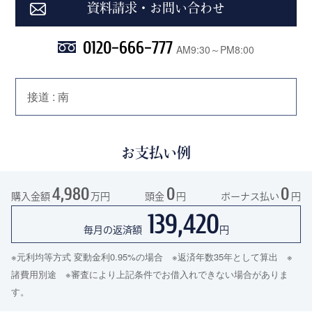
資料請求・お問い合わせ
0120-666-777
AM9:30～PM8:00
接道 : 南
お支払い例
4,980
0
0
購入金額
万円
頭金
円
ボーナス払い
円
139,420
毎月の返済額
円
※元利均等方式 変動金利0.95%の場合 ※返済年数35年として算出 ※
諸費用別途 ※審査により上記条件でお借入れできない場合がありま
す。