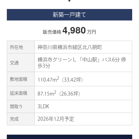
新築一戸建て
4,980
販売価格
万円
神奈川県横浜市緑区北八朔町
所在地
横浜市グリーンＬ「中山駅」バス6分 停
交通
歩3分
2
敷地面積
110.47m
（33.42坪）
2
延床面積
87.15m
（26.36坪）
3LDK
間取り
2026年12月予定
完成