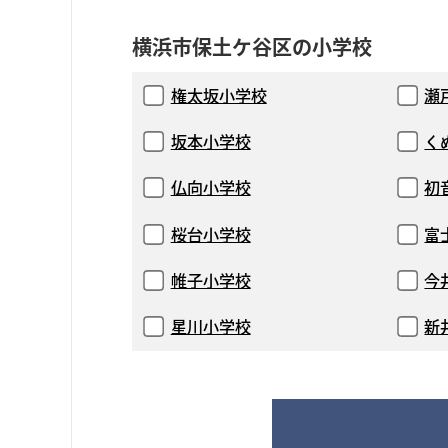
横浜市保土ケ谷区の小学校
権太坂小学校
瀬
坂本小学校
く
仏向小学校
初
桜台小学校
富
帷子小学校
今
星川小学校
新