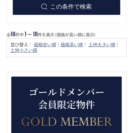
この条件で検索
18
1～18
全
件中
件を表示 (価格が高い順に表示)
並び替え：
価格安い順
｜
価格高い順
｜
土地大きい順
｜
土地小さい順