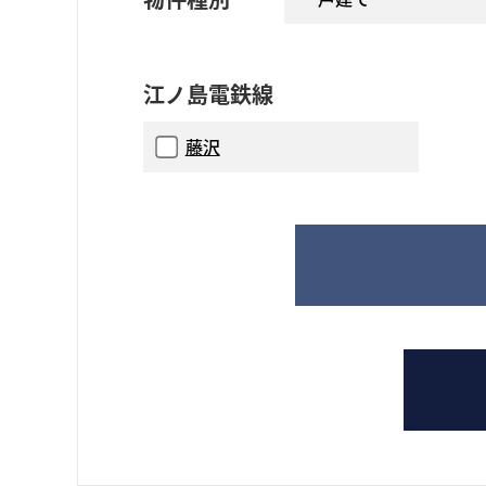
江ノ島電鉄線
藤沢