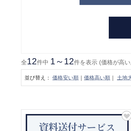
12
1～12
全
件中
件を表示 (価格が高い
並び替え：
価格安い順
｜
価格高い順
｜
土地