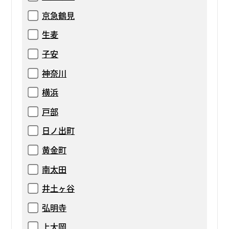
京急鶴見
生麦
子安
神奈川
横浜
戸部
日ノ出町
黄金町
南太田
井土ヶ谷
弘明寺
上大岡