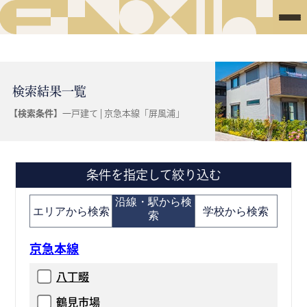
検索結果一覧
【検索条件】
一戸建て | 京急本線「屏風浦」
条件を指定して絞り込む
沿線・駅から検
エリアから検索
学校から検索
索
京急本線
八丁畷
鶴見市場