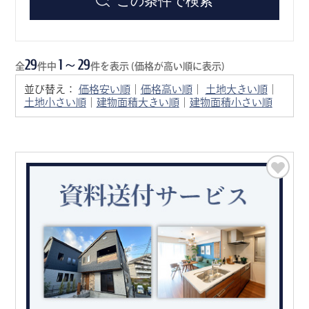
29
1～29
全
件中
件を表示 (価格が高い順に表示)
並び替え：
価格安い順
｜
価格高い順
｜
土地大きい順
｜
土地小さい順
｜
建物面積大きい順
｜
建物面積小さい順