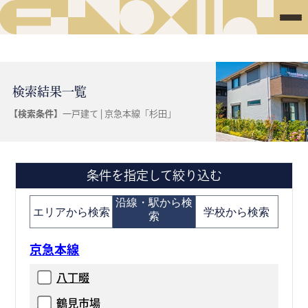
検索結果一覧
【検索条件】
一戸建て | 京急本線「杉田」
条件を指定して絞り込む
沿線・駅から検
エリアから検索
学校から検索
索
京急本線
八丁畷
鶴見市場