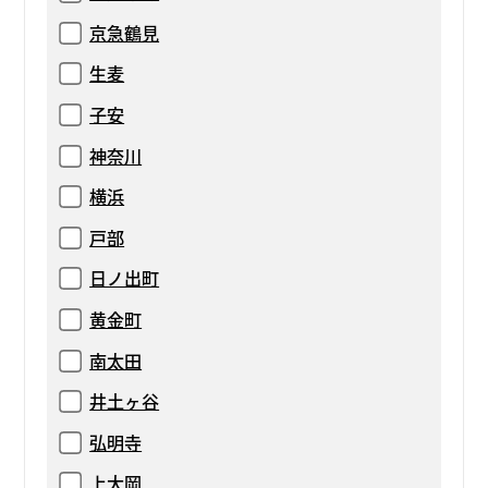
京急鶴見
生麦
子安
神奈川
横浜
戸部
日ノ出町
黄金町
南太田
井土ヶ谷
弘明寺
上大岡