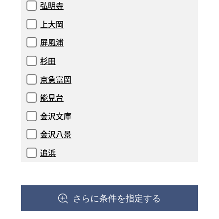
弘明寺
上大岡
屏風浦
杉田
京急富岡
能見台
金沢文庫
金沢八景
追浜
さらに条件を指定する