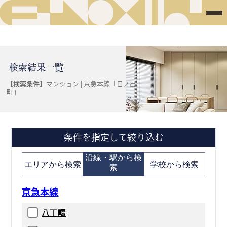
検索結果一覧
【検索条件】
マンション | 京急本線「日ノ出
町」
条件を指定して絞り込む
沿線・駅から検
エリアから検索
学校から検索
索
京急本線
八丁畷