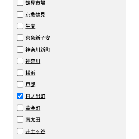
鶴見市場
京急鶴見
生麦
京急新子安
神奈川新町
神奈川
横浜
戸部
日ノ出町
黄金町
南太田
井土ヶ谷