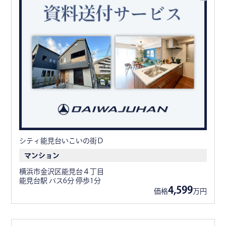
シティ能見台いこいの街Ｄ
マンション
横浜市金沢区能見台４丁目
能見台駅 バス6分 停歩1分
4,599
価格
万円