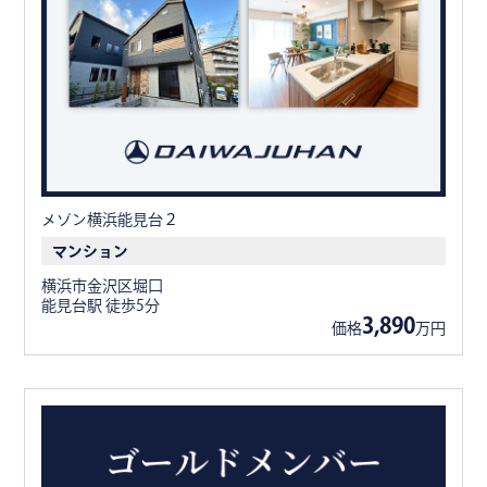
メゾン横浜能見台２
マンション
横浜市金沢区堀口
能見台駅 徒歩5分
3,890
価格
万円