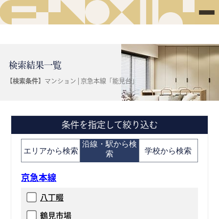
検索結果一覧
【検索条件】
マンション | 京急本線「能見台」
条件を指定して絞り込む
沿線・駅から検
エリアから検索
学校から検索
索
京急本線
八丁畷
鶴見市場