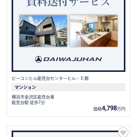
ビーコンヒル能見台センターヒル・Ｅ館
マンション
横浜市金沢区能見台東
能見台駅 徒歩7分
4,798
価格
万円