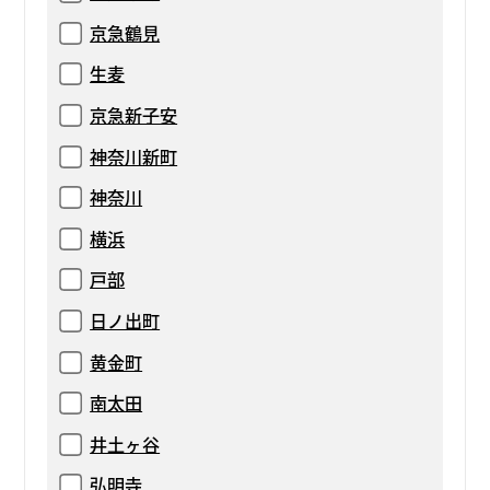
京急鶴見
生麦
京急新子安
神奈川新町
神奈川
横浜
戸部
日ノ出町
黄金町
南太田
井土ヶ谷
弘明寺