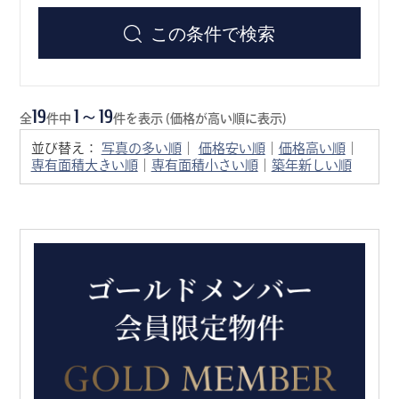
この条件で検索
19
1～19
全
件中
件を表示 (価格が高い順に表示)
並び替え：
写真の多い順
｜
価格安い順
｜
価格高い順
｜
専有面積大きい順
｜
専有面積小さい順
｜
築年新しい順