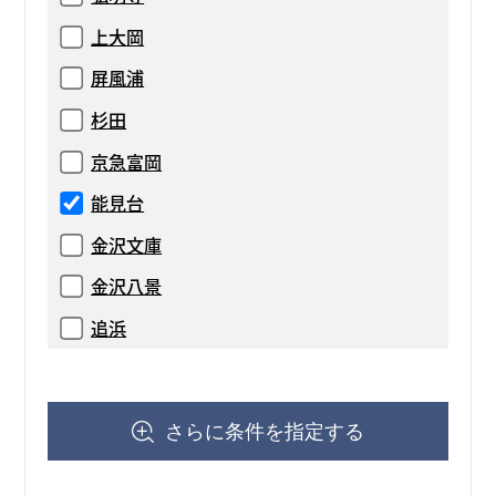
上大岡
屏風浦
杉田
京急富岡
能見台
金沢文庫
金沢八景
追浜
さらに条件を指定する