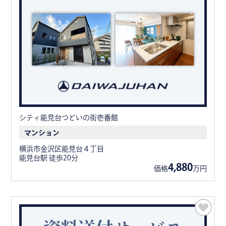
シティ能見台つどいの街壱番館
マンション
横浜市金沢区能見台４丁目
能見台駅 徒歩20分
4,880
価格
万円