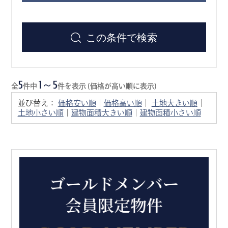
この条件で検索
5
1～5
全
件中
件を表示 (価格が高い順に表示)
並び替え：
価格安い順
｜
価格高い順
｜
土地大きい順
｜
土地小さい順
｜
建物面積大きい順
｜
建物面積小さい順