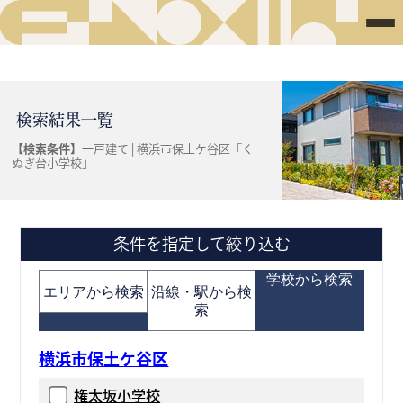
検索結果一覧
【検索条件】
一戸建て | 横浜市保土ケ谷区「く
ぬぎ台小学校」
条件を指定して絞り込む
学校から検索
エリアから検索
沿線・駅から検
索
横浜市保土ケ谷区
権太坂小学校