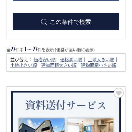
この条件で検索
27
1～27
全
件中
件を表示 (価格が高い順に表示)
並び替え：
価格安い順
｜
価格高い順
｜
土地大きい順
｜
土地小さい順
｜
建物面積大きい順
｜
建物面積小さい順