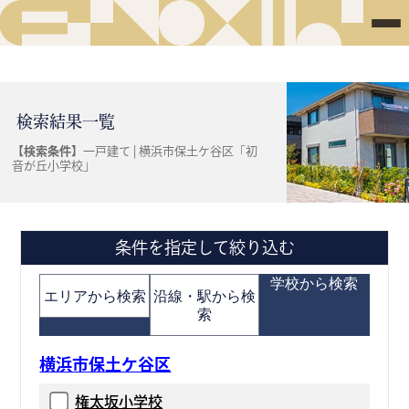
検索結果一覧
【検索条件】
一戸建て | 横浜市保土ケ谷区「初
音が丘小学校」
条件を指定して絞り込む
学校から検索
エリアから検索
沿線・駅から検
索
横浜市保土ケ谷区
権太坂小学校