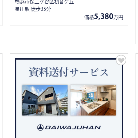
横浜市保土ケ谷区初音ケ丘
星川駅 徒歩35分
5,380
価格
万円