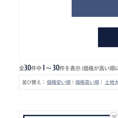
30
1～30
全
件中
件を表示 (価格が高い順
並び替え：
価格安い順
｜
価格高い順
｜
土地