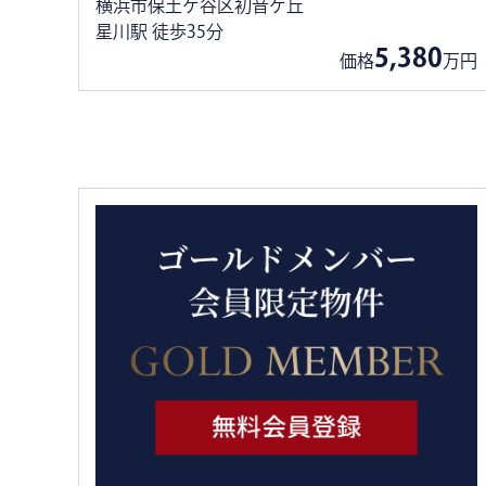
横浜市保土ケ谷区初音ケ丘
星川駅 徒歩35分
5,380
価格
万円