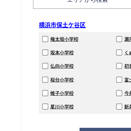
横浜市保土ケ谷区
権太坂小学校
瀬
坂本小学校
く
仏向小学校
初
桜台小学校
富
帷子小学校
今
星川小学校
新