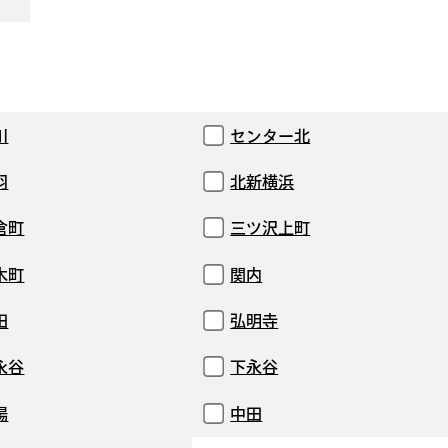
川
センター北
羽
北新横浜
倉町
三ツ沢上町
木町
関内
田
弘明寺
永谷
下永谷
場
中田