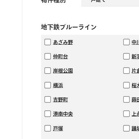
地下鉄ブルーライン
あざみ野
中
仲町台
新
岸根公園
片
横浜
桜
吉野町
蒔
港南中央
上
戸塚
踊