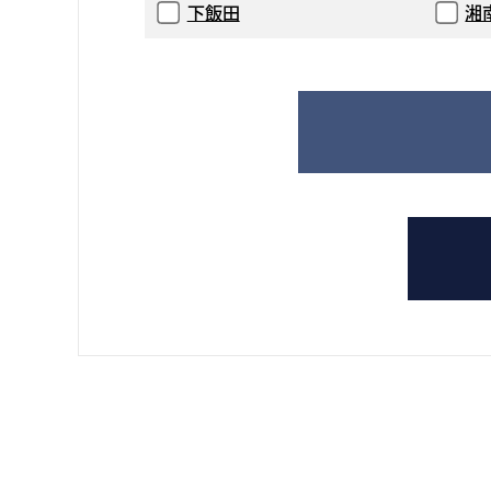
下飯田
湘