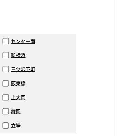
センター南
新横浜
三ツ沢下町
阪東橋
上大岡
舞岡
立場