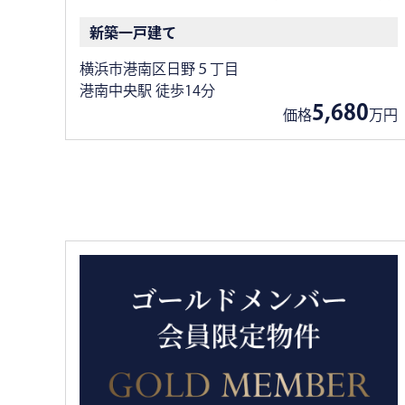
新築一戸建て
横浜市港南区日野５丁目
港南中央駅 徒歩14分
5,680
価格
万円