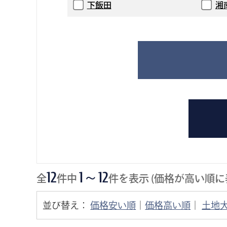
下飯田
湘
12
1～12
全
件中
件を表示 (価格が高い順に
並び替え：
価格安い順
｜
価格高い順
｜
土地