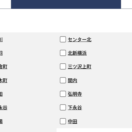
川
センター北
羽
北新横浜
倉町
三ツ沢上町
木町
関内
田
弘明寺
永谷
下永谷
場
中田