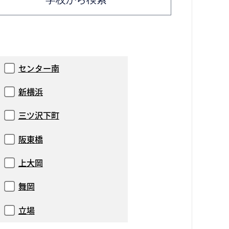
センター南
新横浜
三ツ沢下町
阪東橋
上大岡
舞岡
立場