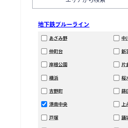
地下鉄ブルーライン
あざみ野
中
仲町台
新
岸根公園
片
横浜
桜
吉野町
蒔
港南中央
上
戸塚
踊