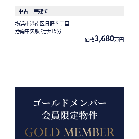
中古一戸建て
横浜市港南区日野５丁目
港南中央駅 徒歩15分
3,680
価格
万円