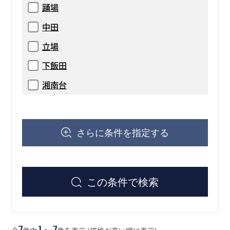
踊場
中田
立場
下飯田
湘南台
さらに条件を指定する
この条件で検索
7
1～7