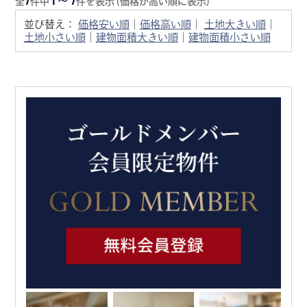
全
件中
件を表示 (価格が高い順に表示)
並び替え：
価格安い順
｜
価格高い順
｜
土地大きい順
｜
土地小さい順
｜
建物面積大きい順
｜
建物面積小さい順