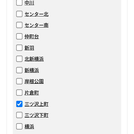
中川
センター北
センター南
仲町台
新羽
北新横浜
新横浜
岸根公園
片倉町
三ツ沢上町
三ツ沢下町
横浜