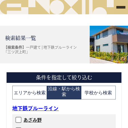
検索結果一覧
【検索条件】
一戸建て | 地下鉄ブルーライン
「三ツ沢上町」
条件を指定して絞り込む
沿線・駅から検
エリアから検索
学校から検索
索
地下鉄ブルーライン
あざみ野