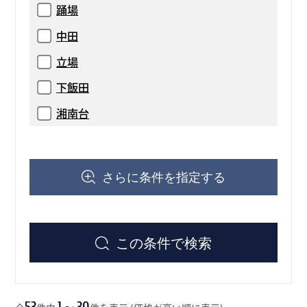
踊場
中田
立場
下飯田
湘南台
さらに条件を指定する
この条件で検索
53
1～30