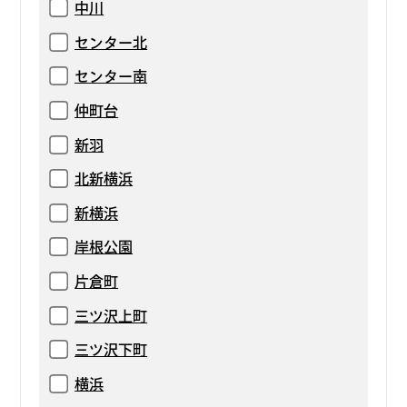
中川
センター北
センター南
仲町台
新羽
北新横浜
新横浜
岸根公園
片倉町
三ツ沢上町
三ツ沢下町
横浜