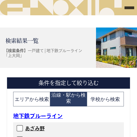
検索結果一覧
【検索条件】
一戸建て | 地下鉄ブルーライン
「上大岡」
条件を指定して絞り込む
沿線・駅から検
エリアから検索
学校から検索
索
地下鉄ブルーライン
あざみ野