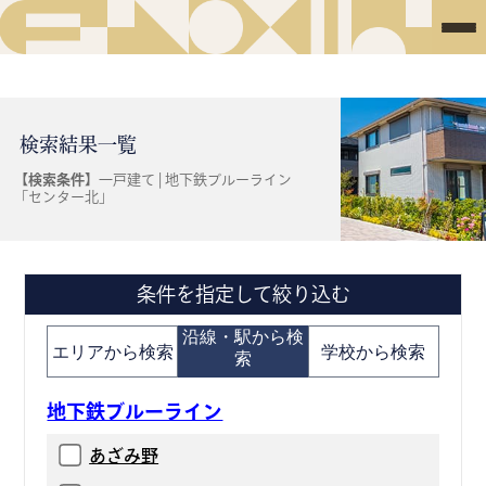
検索結果一覧
【検索条件】
一戸建て | 地下鉄ブルーライン
「センター北」
条件を指定して絞り込む
沿線・駅から検
エリアから検索
学校から検索
索
地下鉄ブルーライン
あざみ野