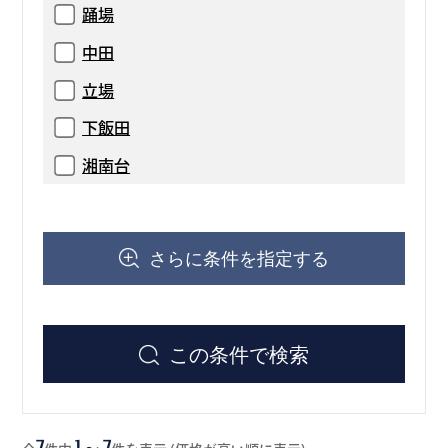
踊場
中田
立場
下飯田
湘南台
さらに条件を指定する
この条件で検索
7
1～7