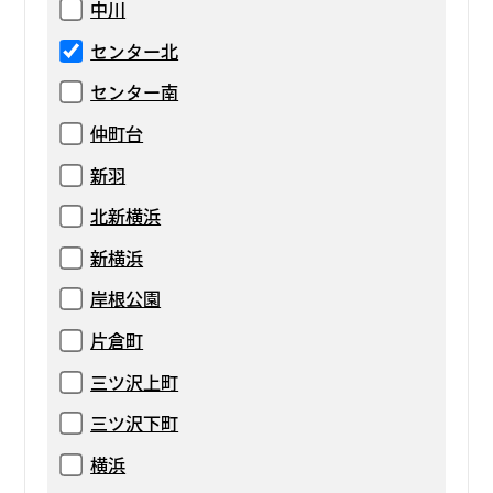
中川
センター北
センター南
仲町台
新羽
北新横浜
新横浜
岸根公園
片倉町
三ツ沢上町
三ツ沢下町
横浜