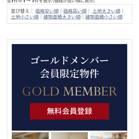
全
件中
件を表示 (価格が高い順に表示)
並び替え：
価格安い順
｜
価格高い順
｜
土地大きい順
｜
土地小さい順
｜
建物面積大きい順
｜
建物面積小さい順