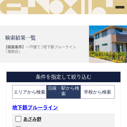
検索結果一覧
【検索条件】
一戸建て | 地下鉄ブルーライン
「湘南台」
条件を指定して絞り込む
沿線・駅から検
エリアから検索
学校から検索
索
地下鉄ブルーライン
あざみ野