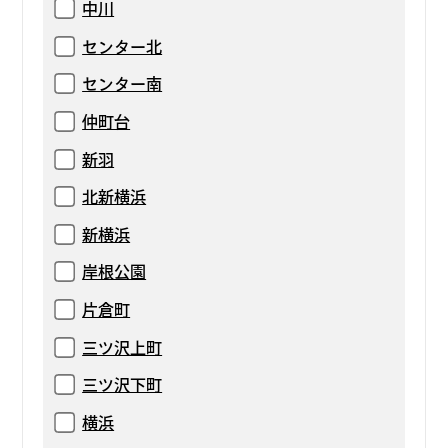
中川
センター北
センター南
仲町台
新羽
北新横浜
新横浜
岸根公園
片倉町
三ツ沢上町
三ツ沢下町
横浜