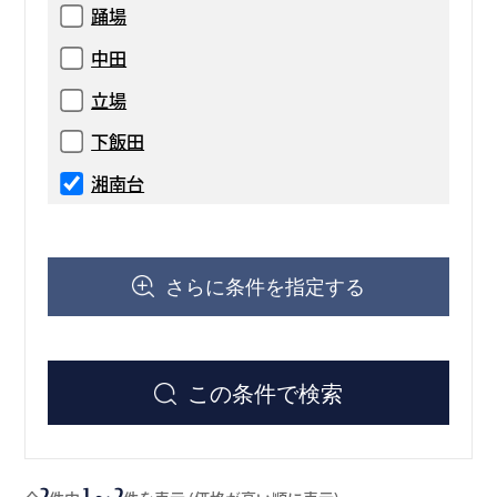
踊場
中田
立場
下飯田
湘南台
さらに条件を指定する
この条件で検索
2
1～2